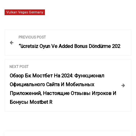
Vulkan Vegas Germany
N
PREVIOUS POST
“ücretsiz Oyun Ve Added Bonus Döndürme 202
a
v
NEXT POST
Обзор Бк Мостбет На 2024: Функционал
e
Официального Сайта И Мобильных
Приложений, Настоящие Отзывы Игроков И
g
Бонусы Mostbet R
a
ç