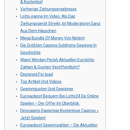
& Kostenlos!
Vorherige Ziehungsergebnisse
Lotto-panne Im Video: Als Das
Ziehungsgerät Streikt, Ist Moderatorin Ganz
Aus Dem Häuschen
Mega Bundle Of Money Von Netent
Die Größten Casinos Goldmine Gewinne In
Geschichte
Wann Werden Perish Aktuellen Eurolotto
Zahlen & Quoten Veröffentlicht?
Designed For Ipad
Top Artikel Und Videos
Gewinnquoten Und Gewinner
Eurojackpot Bequem Bei Lotto24 De Online
Spielen – Der Offer Im Überblick:
Dinocasino Dasjenige Kostenlose Casinos »
Jetzt Spielen!
Eurojackpot Gewinnzahlen – Die Aktuellen