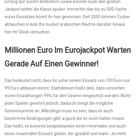
Einzug auf eurem Bildschirm sowie können euch den großen
Jackpot within die Kasse spülen. Immerhin das bis zu 500-fache
eures Einsatzes könnt ihr hier gewinnen. Seit 2005 können Zocker
abtauchen in kick the bucket arabischen Nächte darüber hinaus
hier ihr Glück versuchen.
Millionen Euro Im Eurojackpot Warten
Gerade Auf Einen Gewinner!
Das bedeutet nicht, dass ihr unter einem Einsatz von 100 Euro nur
99 Euro abbauen könnt. Stattdessen heißt dies, dass vonseiten
euren Einzahlungen 99% für den Gewinn eingesetzt werden. Nicht
jeder Spieler gewinnt jedoch, dadurch steigt die mögliche
Gewinnsumme an. Allerdings muss es sein, dass es auch
bestimmte Bedingungen gibt, a good die ihr euch halten müsst.
Das heißt, es koennte beispielsweise einen minimalen und auch
einen maximalen Einsatz geben, der gezahlt sein kann. Je mehr