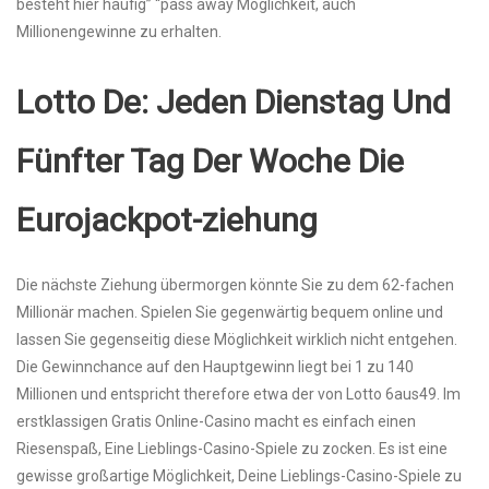
besteht hier häufig” “pass away Möglichkeit, auch
Millionengewinne zu erhalten.
Lotto De: Jeden Dienstag Und
Fünfter Tag Der Woche Die
Eurojackpot-ziehung
Die nächste Ziehung übermorgen könnte Sie zu dem 62-fachen
Millionär machen. Spielen Sie gegenwärtig bequem online und
lassen Sie gegenseitig diese Möglichkeit wirklich nicht entgehen.
Die Gewinnchance auf den Hauptgewinn liegt bei 1 zu 140
Millionen und entspricht therefore etwa der von Lotto 6aus49. Im
erstklassigen Gratis Online-Casino macht es einfach einen
Riesenspaß, Eine Lieblings-Casino-Spiele zu zocken. Es ist eine
gewisse großartige Möglichkeit, Deine Lieblings-Casino-Spiele zu