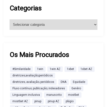
Categorias
ã
C
o
a
t
d
e
g
e
o
Os Mais Procurados
r
P
i
#Similaridade
1win
1win AZ
1xbet
1xbet AZ
a
o
diretrizes;avaliação;periódicos
s
diretrizes; avaliação; periódicos
DNA
Equidade
s
Fluxo contínuo; publicação; indexadores
Genêro
Linguagem inclusiva
manuscrito
mostbet
t
mostbet AZ
pinup
pinup AZ
plágio