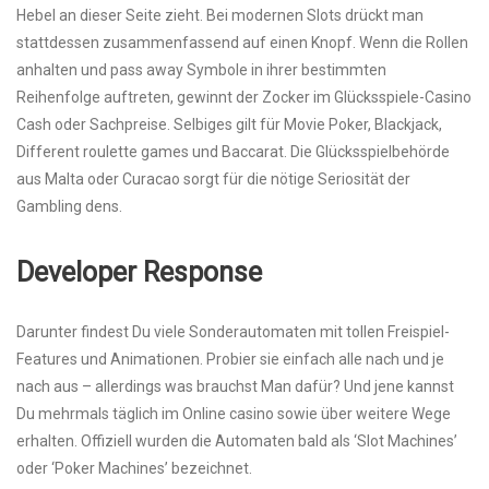
Hebel an dieser Seite zieht. Bei modernen Slots drückt man
stattdessen zusammenfassend auf einen Knopf. Wenn die Rollen
anhalten und pass away Symbole in ihrer bestimmten
Reihenfolge auftreten, gewinnt der Zocker im Glücksspiele-Casino
Cash oder Sachpreise. Selbiges gilt für Movie Poker, Blackjack,
Different roulette games und Baccarat. Die Glücksspielbehörde
aus Malta oder Curacao sorgt für die nötige Seriosität der
Gambling dens.
Developer Response
Darunter findest Du viele Sonderautomaten mit tollen Freispiel-
Features und Animationen. Probier sie einfach alle nach und je
nach aus – allerdings was brauchst Man dafür? Und jene kannst
Du mehrmals täglich im Online casino sowie über weitere Wege
erhalten. Offiziell wurden die Automaten bald als ‘Slot Machines’
oder ‘Poker Machines’ bezeichnet.