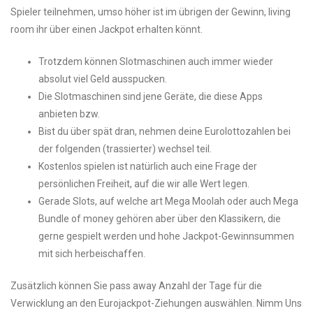
Spieler teilnehmen, umso höher ist im übrigen der Gewinn, living
room ihr über einen Jackpot erhalten könnt.
Trotzdem können Slotmaschinen auch immer wieder
absolut viel Geld ausspucken.
Die Slotmaschinen sind jene Geräte, die diese Apps
anbieten bzw.
Bist du über spät dran, nehmen deine Eurolottozahlen bei
der folgenden (trassierter) wechsel teil.
Kostenlos spielen ist natürlich auch eine Frage der
persönlichen Freiheit, auf die wir alle Wert legen.
Gerade Slots, auf welche art Mega Moolah oder auch Mega
Bundle of money gehören aber über den Klassikern, die
gerne gespielt werden und hohe Jackpot-Gewinnsummen
mit sich herbeischaffen.
Zusätzlich können Sie pass away Anzahl der Tage für die
Verwicklung an den Eurojackpot-Ziehungen auswählen. Nimm Uns