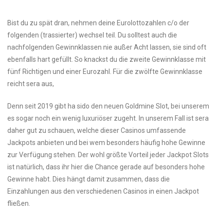
Bist du zu spät dran, nehmen deine Eurolottozahlen c/o der
folgenden (trassierter) wechsel teil. Du solltest auch die
nachfolgenden Gewinnklassen nie außer Acht lassen, sie sind oft
ebenfalls hart gefüllt. So knackst du die zweite Gewinnklasse mit
fünf Richtigen und einer Eurozahl. Für die zwölfte Gewinnklasse
reicht sera aus,
Denn seit 2019 gibt ha sido den neuen Goldmine Slot, bei unserem
es sogar noch ein wenig luxuriöser zugeht. In unserem Fall ist sera
daher gut zu schauen, welche dieser Casinos umfassende
Jackpots anbieten und bei wem besonders häufig hohe Gewinne
zur Verfügung stehen. Der wohl größte Vorteil jeder Jackpot Slots
ist natürlich, dass ihr hier die Chance gerade auf besonders hohe
Gewinne habt. Dies hängt damit zusammen, dass die
Einzahlungen aus den verschiedenen Casinos in einen Jackpot
fließen.