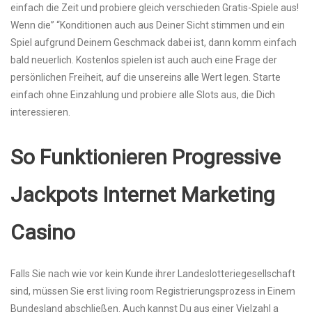
einfach die Zeit und probiere gleich verschieden Gratis-Spiele aus!
Wenn die” “Konditionen auch aus Deiner Sicht stimmen und ein
Spiel aufgrund Deinem Geschmack dabei ist, dann komm einfach
bald neuerlich. Kostenlos spielen ist auch auch eine Frage der
persönlichen Freiheit, auf die unsereins alle Wert legen. Starte
einfach ohne Einzahlung und probiere alle Slots aus, die Dich
interessieren.
So Funktionieren Progressive
Jackpots Internet Marketing
Casino
Falls Sie nach wie vor kein Kunde ihrer Landeslotteriegesellschaft
sind, müssen Sie erst living room Registrierungsprozess in Einem
Bundesland abschließen. Auch kannst Du aus einer Vielzahl a