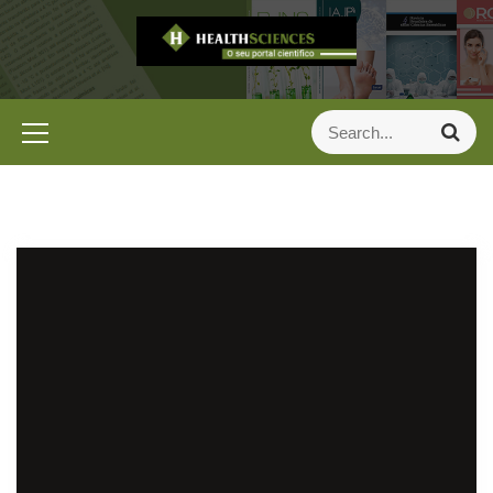
S
k
i
p
t
S
S
e
o
e
a
c
a
r
o
r
c
h
n
c
t
h
e
f
n
o
t
r
: