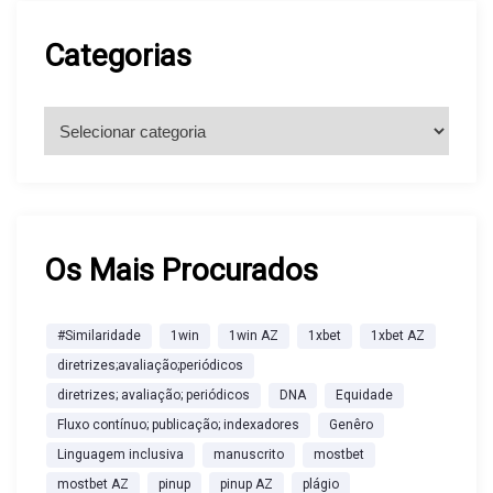
Categorias
C
a
t
e
g
o
Os Mais Procurados
r
i
#Similaridade
1win
1win AZ
1xbet
1xbet AZ
a
diretrizes;avaliação;periódicos
s
diretrizes; avaliação; periódicos
DNA
Equidade
Fluxo contínuo; publicação; indexadores
Genêro
Linguagem inclusiva
manuscrito
mostbet
mostbet AZ
pinup
pinup AZ
plágio