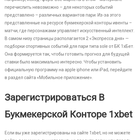
перечислить невозможно – для некоторых событий
представлено – различных вариантов пари. Из-за этого
представленные на ресурсе букмекерской конторы ивенты –
матчи, где персонажами управляет искусственный интеллект.
В самом низу страницы располагается 2 «Экспресса дня» —
подборки спортивных событий для пари типа sole от БК 1хБет.
Она формируется так, чтобы готовить прогноз для будущей
ставки было максимально интересно. Чтобы установить
официальную программу на apple iphone или iPad, перейдите
в раздел сайта «Мобильное приложение».
Зарегистрироваться В
Букмекерской Конторе 1xbet
Если вы уже зарегистрированы на сайте 1xbet, но не можете