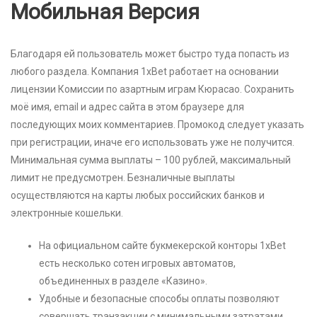
Мобильная Версия
Благодаря ей пользователь может быстро туда попасть из
любого раздела. Компания 1xBet работает на основании
лицензии Комиссии по азартным играм Кюрасао. Сохранить
моё имя, email и адрес сайта в этом браузере для
последующих моих комментариев. Промокод следует указать
при регистрации, иначе его использовать уже не получится.
Минимальная сумма выплаты – 100 рублей, максимальный
лимит не предусмотрен. Безналичные выплаты
осуществляются на карты любых российских банков и
электронные кошельки.
На официальном сайте букмекерской конторы 1xBet
есть несколько сотен игровых автоматов,
объединенных в разделе «Казино».
Удобные и безопасные способы оплаты позволяют
совершать транзакции с минимальными затратами