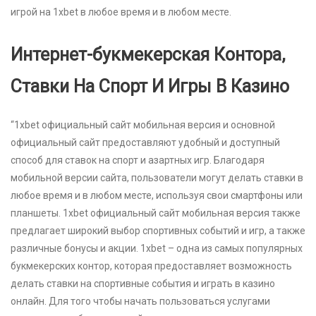
игрой на 1xbet в любое время и в любом месте.
Интернет-букмекерская Контора,
Ставки На Спорт И Игры В Казино
“1xbet официальный сайт мобильная версия и основной
официальный сайт предоставляют удобный и доступный
способ для ставок на спорт и азартных игр. Благодаря
мобильной версии сайта, пользователи могут делать ставки в
любое время и в любом месте, используя свои смартфоны или
планшеты. 1xbet официальный сайт мобильная версия также
предлагает широкий выбор спортивных событий и игр, а также
различные бонусы и акции. 1xbet – одна из самых популярных
букмекерских контор, которая предоставляет возможность
делать ставки на спортивные события и играть в казино
онлайн. Для того чтобы начать пользоваться услугами