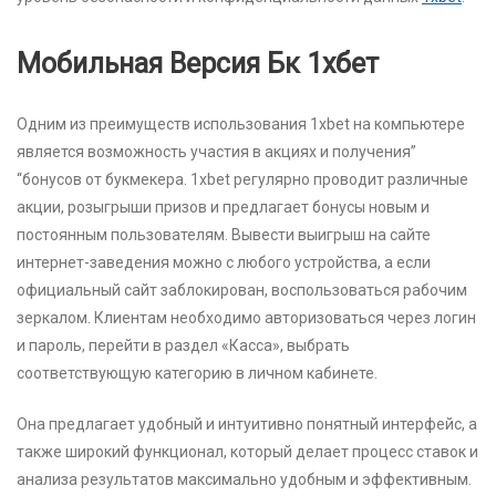
Мобильная Версия Бк 1хбет
Одним из преимуществ использования 1xbet на компьютере
является возможность участия в акциях и получения”
“бонусов от букмекера. 1xbet регулярно проводит различные
акции, розыгрыши призов и предлагает бонусы новым и
постоянным пользователям. Вывести выигрыш на сайте
интернет-заведения можно с любого устройства, а если
официальный сайт заблокирован, воспользоваться рабочим
зеркалом. Клиентам необходимо авторизоваться через логин
и пароль, перейти в раздел «Касса», выбрать
соответствующую категорию в личном кабинете.
Она предлагает удобный и интуитивно понятный интерфейс, а
также широкий функционал, который делает процесс ставок и
анализа результатов максимально удобным и эффективным.