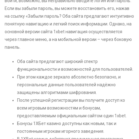
войти, возможно, вы неправильно вводите логин или пароль.
Если вы забыли пароль, вы можете восстановить его, нажав
на ссылку «Забыли пароль? Оба сайта предлагают интуитивно
понятную навигацию и легкий поиск информации. Однако, на
основной версии сайта 1xbet навигация осуществляется
через главное меню, а на мобильной версии – через боковую
панель.
Оба сайта предлагают широкий спектр
функциональности и возможностей для пользователей.
При этом каждое зеркало абсолютно безопасно, и
персональные данные пользователей надёжно
защищены алгоритмами шифрования.
После успешной регистрации вы получите доступ ко
всем игровым возможностям и бонусам,
предоставляемым официальным сайтом один 1xbet.
Бонусы 1ХБет казино доступны как новым, так и
постоянным игрокам игорного заведения.