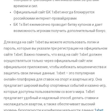
времени и сил.
Официальный сайт БК 1xBet иногда блокируется
российскими интернет-провайдерами.
БК 1x Bet ежемесячно проводит битву купонов и дает
возможность игрокам получить дополнительный бонус.
Для входа на сайт 1xbet вы можете использовать логин и
пароль, которые вы указали при регистрации на официальном
сайте 1xbet. Важно помнить, что вход на сайт 1xbet должен
осуществляться только через официальный сайт или
официальное приложение, чтобы избежать мошенничества и
защитить свои личные данные. 1xbet – это популярная
онлайн-платформа для ставок на спорт и азартных игр. Она
предлагает широкий выбор спортивных событий и казино-игр,
которые доступны пользователям со всего мира. 1xBet
предлагает удобный и надежный способ делать ставки и
наслаждаться азартом, а также обеспечивает высокий
уровень безопасности и конфиденциальности данных
1xbet
.