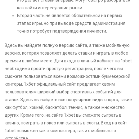
как найти интересующие рынки.
Вторая часть не является обязательной на первых
этапах игры, но при выводе средств администрация
точно потребует подтверждения личности.
Здесь вы найдете полную версию сайта, а также мобильную
версию, которая позволяет делать ставки и играть в любое
время и в любом месте. Для входа в личный кабинет на 1xbet
необходимо пройти простую регистрацию, после чего вы
сможете пользоваться всеми возможностями букмекерской
конторы. 1хбет официальный сайт предлагает своим
пользователям широкий выбор спортивных событий для
ставок. Здесь вы найдете все популярные виды спорта, такие
как футбол, хоккей, баскетбол, теннис, а также множество
других. Кроме того, на сайте 1xbet вы сможете сыграть в
казино, поиграть в покер или сыграть в слоты. Вход на сайт
1xbet возможен как с компьютера, так и с мобильного
устройства.