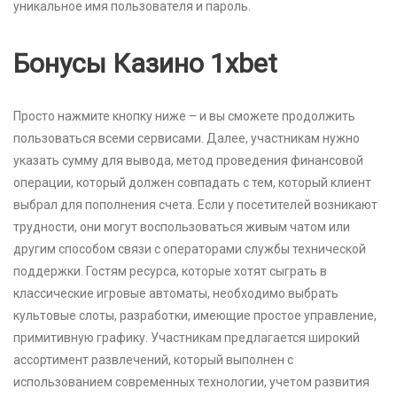
уникальное имя пользователя и пароль.
Бонусы Казино 1xbet
Просто нажмите кнопку ниже – и вы сможете продолжить
пользоваться всеми сервисами. Далее, участникам нужно
указать сумму для вывода, метод проведения финансовой
операции, который должен совпадать с тем, который клиент
выбрал для пополнения счета. Если у посетителей возникают
трудности, они могут воспользоваться живым чатом или
другим способом связи с операторами службы технической
поддержки. Гостям ресурса, которые хотят сыграть в
классические игровые автоматы, необходимо выбрать
культовые слоты, разработки, имеющие простое управление,
примитивную графику. Участникам предлагается широкий
ассортимент развлечений, который выполнен с
использованием современных технологии, учетом развития