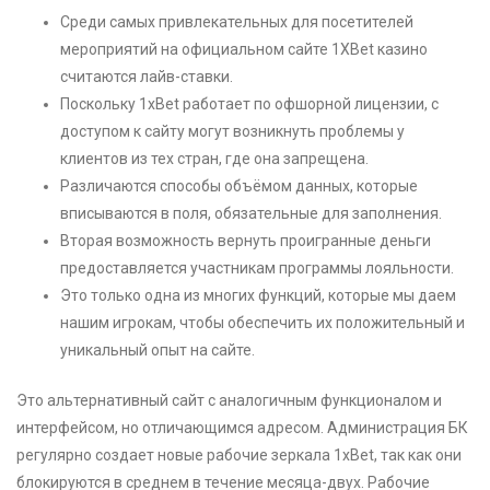
Среди самых привлекательных для посетителей
мероприятий на официальном сайте 1XBet казино
считаются лайв-ставки.
Поскольку 1xBet работает по офшорной лицензии, с
доступом к сайту могут возникнуть проблемы у
клиентов из тех стран, где она запрещена.
Различаются способы объёмом данных, которые
вписываются в поля, обязательные для заполнения.
Вторая возможность вернуть проигранные деньги
предоставляется участникам программы лояльности.
Это только одна из многих функций, которые мы даем
нашим игрокам, чтобы обеспечить их положительный и
уникальный опыт на сайте.
Это альтернативный сайт с аналогичным функционалом и
интерфейсом, но отличающимся адресом. Администрация БК
регулярно создает новые рабочие зеркала 1xBet, так как они
блокируются в среднем в течение месяца-двух. Рабочие