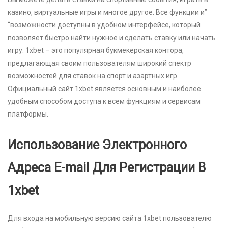
казино, виртуальные игры и многое другое. Все функции и”
“возможности доступны в удобном интерфейсе, который
позволяет быстро найти нужное и сделать ставку или начать
игру. 1xbet – это популярная букмекерская контора,
предлагающая своим пользователям широкий спектр
возможностей для ставок на спорт и азартных игр.
Официальный сайт 1xbet является основным и наиболее
удобным способом доступа к всем функциям и сервисам
платформы.
Использование Электронного
Адреса E-mail Для Регистрации В
1xbet
Для входа на мобильную версию сайта 1xbet пользователю