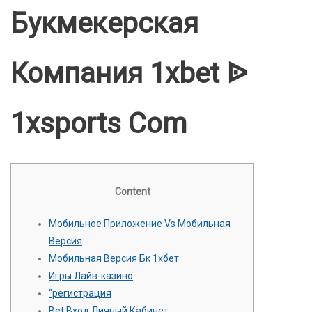
Букмекерская
Компания 1xbet ᐉ
1xsports Com
Content
Мобильное Приложение Vs Мобильная
Версия
Мобильная Версия Бк 1хбет
Игры Лайв-казино
“регистрация
Bet Вход Личный Кабинет