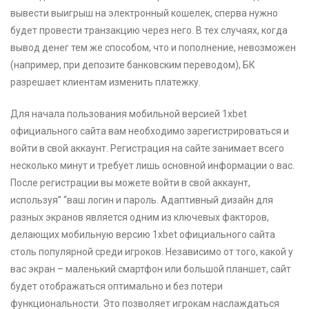
вывести выигрыш на электронный кошелек, сперва нужно
будет провести транзакцию через него. В тех случаях, когда
вывод денег тем же способом, что и пополнение, невозможен
(например, при депозите банковским переводом), БК
разрешает клиентам изменить платежку.
Для начала пользования мобильной версией 1xbet
официального сайта вам необходимо зарегистрироваться и
войти в свой аккаунт. Регистрация на сайте занимает всего
несколько минут и требует лишь основной информации о вас.
После регистрации вы можете войти в свой аккаунт,
используя” “ваш логин и пароль. Адаптивный дизайн для
разных экранов является одним из ключевых факторов,
делающих мобильную версию 1xbet официального сайта
столь популярной среди игроков. Независимо от того, какой у
вас экран – маленький смартфон или большой планшет, сайт
будет отображаться оптимально и без потери
функциональности. Это позволяет игрокам наслаждаться