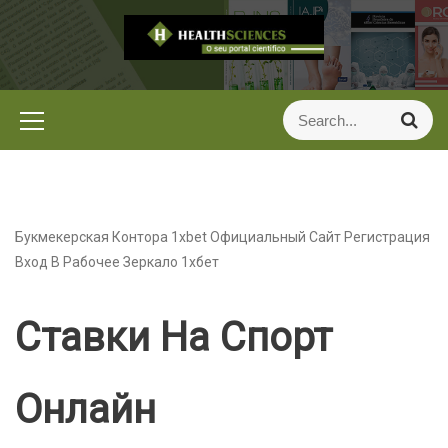
S
k
i
p
t
S
S
e
o
e
a
c
a
r
o
r
c
h
n
c
t
h
Букмекерская Контора 1xbet Официальный Сайт Регистрация
e
f
Вход В Рабочее Зеркало 1хбет
n
o
t
r
Ставки На Спорт
:
Онлайн