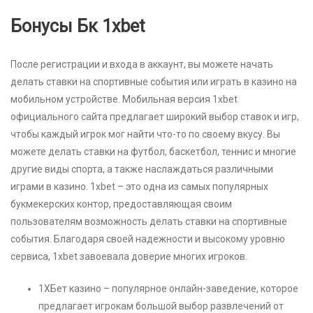
Бонусы Бк 1xbet
После регистрации и входа в аккаунт, вы можете начать
делать ставки на спортивные события или играть в казино на
мобильном устройстве. Мобильная версия 1xbet
официального сайта предлагает широкий выбор ставок и игр,
чтобы каждый игрок мог найти что-то по своему вкусу. Вы
можете делать ставки на футбол, баскетбол, теннис и многие
другие виды спорта, а также наслаждаться различными
играми в казино. 1xbet – это одна из самых популярных
букмекерских контор, предоставляющая своим
пользователям возможность делать ставки на спортивные
события. Благодаря своей надежности и высокому уровню
сервиса, 1xbet завоевала доверие многих игроков.
1ХБет казино – популярное онлайн-заведение, которое
предлагает игрокам большой выбор развлечений от