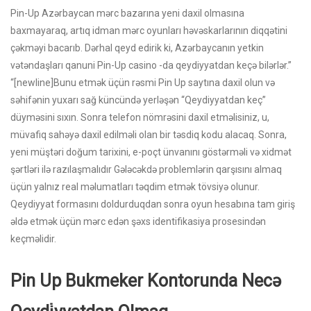
Pin-Up Azərbaycan mərc bazarına yeni daxil olmasına
baxmayaraq, artıq idman mərc oyunları həvəskarlarının diqqətini
çəkməyi bacarıb. Dərhal qeyd edirik ki, Azərbaycanın yetkin
vətəndaşları qanuni Pin-Up casino -da qeydiyyatdan keçə bilərlər.”
“[newline]Bunu etmək üçün rəsmi Pin Up saytına daxil olun və
səhifənin yuxarı sağ küncündə yerləşən “Qeydiyyatdan keç”
düyməsini sıxın. Sonra telefon nömrəsini daxil etməlisiniz, u,
müvafiq sahəyə daxil edilməli olan bir təsdiq kodu alacaq. Sonra,
yeni müştəri doğum tarixini, e-poçt ünvanını göstərməli və xidmət
şərtləri ilə razılaşmalıdır Gələcəkdə problemlərin qarşısını almaq
üçün yalnız real məlumatları təqdim etmək tövsiyə olunur.
Qeydiyyat formasını doldurduqdan sonra oyun hesabına tam giriş
əldə etmək üçün mərc edən şəxs identifikasiya prosesindən
keçməlidir.
Pin Up Bukmeker Kontorunda Necə