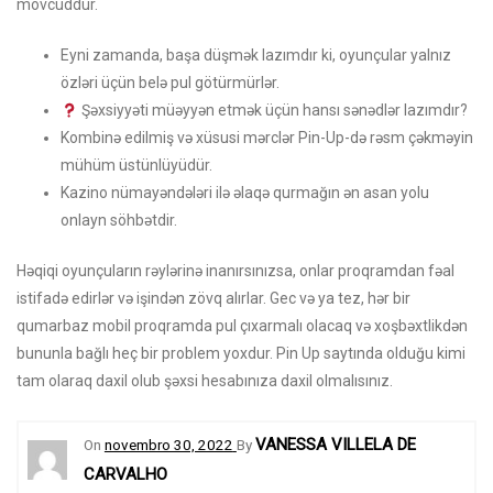
mövcuddur.
Eyni zamanda, başa düşmək lazımdır ki, oyunçular yalnız
özləri üçün belə pul götürmürlər.
Şəxsiyyəti müəyyən etmək üçün hansı sənədlər lazımdır?
Kombinə edilmiş və xüsusi mərclər Pin-Up-də rəsm çəkməyin
mühüm üstünlüyüdür.
Kazino nümayəndələri ilə əlaqə qurmağın ən asan yolu
onlayn söhbətdir.
Həqiqi oyunçuların rəylərinə inanırsınızsa, onlar proqramdan fəal
istifadə edirlər və işindən zövq alırlar. Gec və ya tez, hər bir
qumarbaz mobil proqramda pul çıxarmalı olacaq və xoşbəxtlikdən
bununla bağlı heç bir problem yoxdur. Pin Up saytında olduğu kimi
tam olaraq daxil olub şəxsi hesabınıza daxil olmalısınız.
VANESSA VILLELA DE
On
novembro 30, 2022
By
CARVALHO