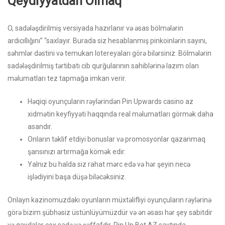
Qeydi̇yyatdan Olmaq
O, sadələşdirilmiş versiyada hazırlanır və əsas bölmələrin
ardıcıllığını” “saxlayır. Burada siz hesablanmış pinkoinlərin sayını,
səhmlər dəstini və temukan lotereyaları görə bilərsiniz. Bölmələrin
sadələşdirilmiş tərtibatı cib qurğularının sahiblərinə lazım olan
məlumatları tez tapmağa imkan verir.
Həqiqi oyunçuların rəylərindən Pin Upwards casino az
xidmətin keyfiyyəti haqqında real məlumatları görmək daha
asandır.
Onların təklif etdiyi bonuslar və promosyonlar qazanmaq
şansınızı artırmağa kömək edir.
Yalnız bu halda siz rahat mərc edə və hər şeyin necə
işlədiyini başa düşə biləcəksiniz.
Onlayn kazinomuzdakı oyunların müxtəlifliyi oyunçuların rəylərinə
görə bizim şübhəsiz üstünlüyümüzdür və ən əsası hər şey sabitdir
və qaydalar çox sadə və şəffafdır. Pin Up Bet AZ saytında