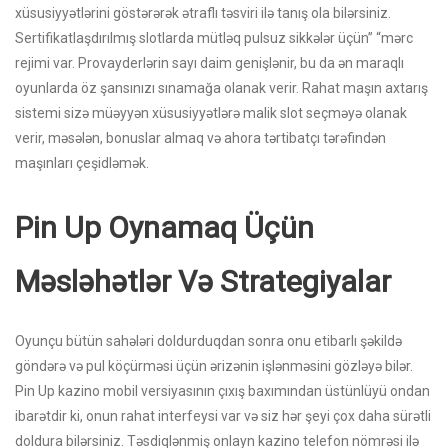
xüsusiyyətlərini göstərərək ətraflı təsviri ilə tanış ola bilərsiniz.
Sertifikatlaşdırılmış slotlarda mütləq pulsuz sikkələr üçün” “mərc
rejimi var. Provayderlərin sayı daim genişlənir, bu da ən maraqlı
oyunlarda öz şansınızı sınamağa olanak verir. Rahat maşın axtarış
sistemi sizə müəyyən xüsusiyyətlərə malik slot seçməyə olanak
verir, məsələn, bonuslar almaq və ahora tərtibatçı tərəfindən
maşınları çeşidləmək.
Pin Up Oynamaq Üçün
Məsləhətlər Və Strategiyalar
Oyunçu bütün sahələri doldurduqdan sonra onu etibarlı şəkildə
göndərə və pul köçürməsi üçün ərizənin işlənməsini gözləyə bilər.
Pin Up kazino mobil versiyasının çıxış baxımından üstünlüyü ondan
ibarətdir ki, onun rahat interfeysi var və siz hər şeyi çox daha sürətli
doldura bilərsiniz. Təsdiqlənmiş onlayn kazino telefon nömrəsi ilə