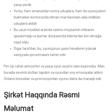
yaxşı yerdir.
Və bu, həm əmanətdən sonra uduşlara, həm də oyunçuların
bukmeker kontorunda idman mərclərindən əldə etdikləri
uduşlara aiddir.
Bu uzun müddət ərzində casino müştərinin etibarını
qazanmağı və qumar dünyasında liderlərdən biri olmağa
nayil oldu.
Digər tərəfdən, bu, oyunçunun şəxsi hesabının yüksək
səviyyədə qorunmasını təmin edir.
Pin-Up rahat atmosferi və yaxşı oyun seçimi olan kazinodur. Mən
burada sevimli slotları tapdım və oyundan xoş emosiyalar aldım.
Onların bonusları və promosyonları oyunu daha da maraqlı edir.
Şirkət Haqqında Rəsmi
Məlumat