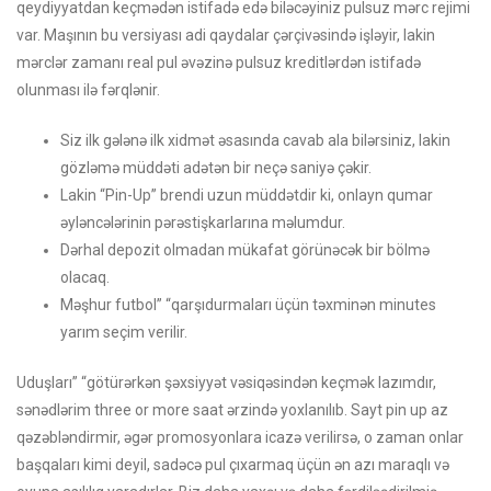
qeydiyyatdan keçmədən istifadə edə biləcəyiniz pulsuz mərc rejimi
var. Maşının bu versiyası adi qaydalar çərçivəsində işləyir, lakin
mərclər zamanı real pul əvəzinə pulsuz kreditlərdən istifadə
olunması ilə fərqlənir.
Siz ilk gələnə ilk xidmət əsasında cavab ala bilərsiniz, lakin
gözləmə müddəti adətən bir neçə saniyə çəkir.
Lakin “Pin-Up” brendi uzun müddətdir ki, onlayn qumar
əyləncələrinin pərəstişkarlarına məlumdur.
Dərhal depozit olmadan mükafat görünəcək bir bölmə
olacaq.
Məşhur futbol” “qarşıdurmaları üçün təxminən minutes
yarım seçim verilir.
Uduşları” “götürərkən şəxsiyyət vəsiqəsindən keçmək lazımdır,
sənədlərim three or more saat ərzində yoxlanılıb. Sayt pin up az
qəzəbləndirmir, əgər promosyonlara icazə verilirsə, o zaman onlar
başqaları kimi deyil, sadəcə pul çıxarmaq üçün ən azı maraqlı və