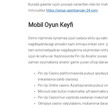
Burada gələnlər üçün çoxsaylı variantları olan bir məh
mövcuddur
https://pinup-azerbaycan-24.com
.
Mobil Oyun Keyfi
Demo rejimində oynamaq üçün sadəcə slotu işə salın 
nağdlaşdırılacağı əmsalını təyin etməyə imkan verir.
tam avtomatlaşdıran nağdlaşdırma seçimindən istifa
üçün iki sahə var. Kazinosunda Pin-Up Aviator yuvası a
zaman seçməlisiniz aviator game yuxarı üfüqi idarəet
Pin-Up Casino platformasında pulsuz qeydiyy
imkanlarına sahib olarsınız.
Pin-Up Online casino, Azərbaycanda pulsuz onlay
Mövcud olan bütün məlumatlar şifrələnməklə sax
Pin-Up Casino’nun saytında saxlanan məlumatla
Olimpiya casino valyutalarını, mükəmməl dərəc