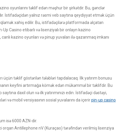
no oyunlarını təklif edən məşhur bir şirkətdir. Bu, gənclər
r. İstifadəçidən yalnız rəsmi veb saytına qeydiyyat etmək üçün
əmək xahiş edilir. Bu, istifadəçilərə platformada əlçatan
n-Up Casino etibarlı və lisenziyalı bir onlayn kazino
i, canlı kazino oyunları və pinup yuvaları ilə qazanmaq imkanı
rı üçün təklif göstərilən tələbləri tapdalacaq. İlk yatırım bonusu
nın keyfini artırmağa kömək edən mükəmməl bir təklifdir. Bu
tına daxil olun və ilk yatırımınızı edin. İstifadəçi dəstəyi,
ri və mobil versiyasının sosial yuvalarını da içerir
pin-up casino
m isə 6000 AZN-dir.
i orqan Antillephone nV (Kuraçao) tərəfindən verilmiş lisenziya