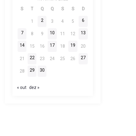
S
T
Q
Q
S
S
D
2
6
1
3
4
5
7
10
13
8
9
11
12
14
17
19
15
16
18
20
22
27
21
23
24
25
26
29
30
28
« out
dez »