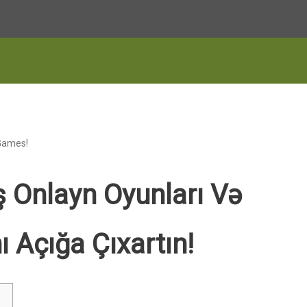
 Games!
ş Onlayn Oyunları Və
 Açığa Çıxartın!