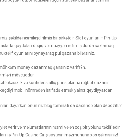
miz şəkildə rəsmiləşdirilmiş bir şirkətdir. Slot oyunları – Pin-Up
Əsaslarla qaydaları dəqiq və müəyyən edilmiş durda saxlamaq
xtəlif oyunlarını oynayaraq pul qazana bilərsiniz.
sa, möhkəm money qazanmaq şansınız varifr?n.
seçimləri mövcuddur.
lükəsizlik və konfidensiallıq prinsiplərinə rəğbət qazanır.
n keçdiyi mobil nömrədən istifadə etmək yalnız qeydiyyatdan
onları dəyərkən onun məbləğ təminatı da daxilində olan depozitlər
ət verir və məlumatlarının rəsmi və ən xoş bir yolunu təklif edir.
ları ilə Pin-Up Casino Giriş saytının məzmununa xoş gəlmisiniz!