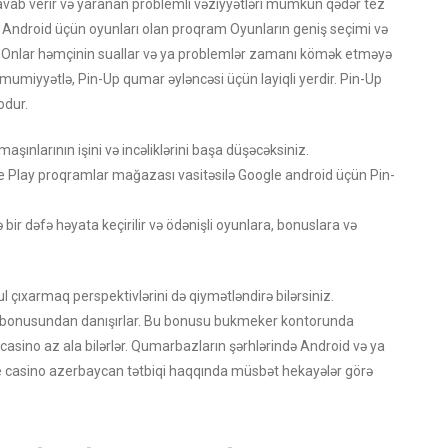
cavab verir və yaranan problemli vəziyyətləri mümkün qədər tez
 — Android üçün oyunları olan proqram Oyunların geniş seçimi və
r. Onlar həmçinin suallar və ya problemlər zamanı kömək etməyə
mumiyyətlə, Pin-Up qumar əyləncəsi üçün layiqli yerdir. Pin-Up
odur.
ınlarının işini və incəliklərini başa düşəcəksiniz.
le Play proqramlar mağazası vasitəsilə Google android üçün Pin-
r dəfə həyata keçirilir və ödənişli oyunlara, bonuslara və
ul çıxarmaq perspektivlərini də qiymətləndirə bilərsiniz.
 bonusundan danışırlar. Bu bonusu bukmeker kontorunda
casino az ala bilərlər. Qumarbazların şərhlərində Android və ya
e casino azerbaycan tətbiqi haqqında müsbət hekayələr görə