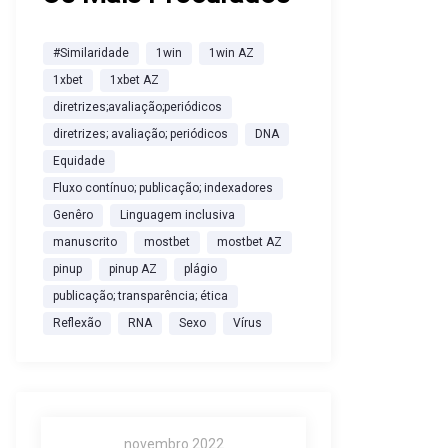
r
i
#Similaridade
1win
1win AZ
a
1xbet
1xbet AZ
s
diretrizes;avaliação;periódicos
diretrizes; avaliação; periódicos
DNA
Equidade
Fluxo contínuo; publicação; indexadores
Genêro
Linguagem inclusiva
manuscrito
mostbet
mostbet AZ
pinup
pinup AZ
plágio
publicação; transparência; ética
Reflexão
RNA
Sexo
Vírus
novembro 2022