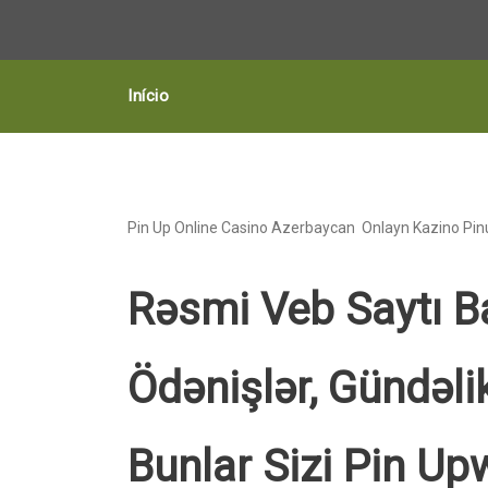
S
k
i
p
Início
t
o
c
o
Pin Up Online Casino Azerbaycan ️ Onlayn Kazino Pin
n
t
e
Rəsmi Veb Saytı Ba
n
t
Ödənişlər, Gündəli
Bunlar Sizi Pin U