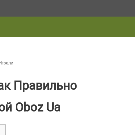
 Играли
ак Правильно
ой Oboz Ua