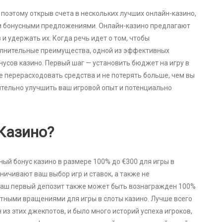
поэтому открыв счета в нескольких лучших онлайн-казино,
 бонусными предложениями. Онлайн-казино предлагают
и удержать их. Когда речь идет о том, чтобы
олнительные преимущества, одной из эффективных
нусов казино. Первый шаг — установить бюджет на игру в
е перерасходовать средства и не потерять больше, чем вы
ительно улучшить ваш игровой опыт и потенциально
 Казино?
ый бонус казино в размере 100% до €300 для игры в
ничивают ваш выбор игр и ставок, а также не
Ваш первый депозит также может быть вознагражден 100%
атными вращениями для игры в слоты казино. Лучше всего
н из этих джекпотов, и было много историй успеха игроков,