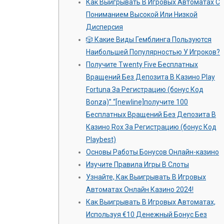
Как Выигрывать В Игровых Автоматах С
Пониманием Высокой Или Низкой
Дисперсия
🎲 Какие Виды Гемблинга Пользуются
Наибольшей Популярностью У Игроков?
Получите Twenty Five Бесплатных
Вращений Без Депозита В Казино Play
Fortuna За Регистрацию (бонус Код
Bonza)” “[newline]получите 100
Бесплатных Вращений Без Депозита В
Казино Rox За Регистрацию (бонус Код
Playbest)
Основы Работы Бонусов Онлайн-казино
Изучите Правила Игры В Слоты
Узнайте, Как Выигрывать В Игровых
Автоматах Онлайн Казино 2024!
Как Выигрывать В Игровых Автоматах,
Используя €10 Денежный Бонус Без